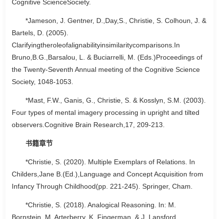
Cognitive ScienceSociety.
*Jameson, J. Gentner, D.,Day,S., Christie, S. Colhoun, J. &
Bartels, D. (2005).
Clarifyingtheroleofalignabilityinsimilaritycomparisons.In
Bruno,B.G.,Barsalou, L. & Buciarrelli, M. (Eds.)Proceedings of
the Twenty-Seventh Annual meeting of the Cognitive Science
Society, 1048-1053.
*Mast, F.W., Ganis, G., Christie, S. & Kosslyn, S.M. (2003).
Four types of mental imagery processing in upright and tilted
observers.Cognitive Brain Research,17, 209-213.
书籍章节
*Christie, S. (2020). Multiple Exemplars of Relations. In
Childers,Jane B.(Ed.),Language and Concept Acquisition from
Infancy Through Childhood(pp. 221-245). Springer, Cham.
*Christie, S. (2018). Analogical Reasoning. In: M.
Bornstein, M. Arterberry, K. Fingerman, & J. Lansford