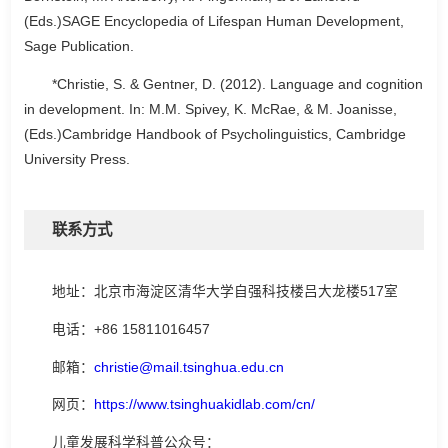
(Eds.)SAGE Encyclopedia of Lifespan Human Development,
Sage Publication.
*Christie, S. & Gentner, D. (2012). Language and cognition
in development. In: M.M. Spivey, K. McRae, & M. Joanisse,
(Eds.)Cambridge Handbook of Psycholinguistics, Cambridge
University Press.
联系方式
地址：北京市海淀区清华大学自强科技楼吕大龙楼517室
电话：+86 15811016457
邮箱：
christie@mail.tsinghua.edu.cn
网页：
https://www.tsinghuakidlab.com/cn/
儿童发展科学科普公众号：