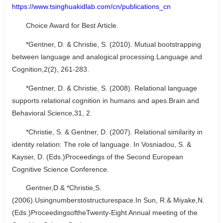
https://www.tsinghuakidlab.com/cn/publications_cn
Choice Award for Best Article.
*Gentner, D. & Christie, S. (2010). Mutual bootstrapping
between language and analogical processing.Language and
Cognition,2(2), 261-283.
*Gentner, D. & Christie, S. (2008). Relational language
supports relational cognition in humans and apes.Brain and
Behavioral Science,31, 2.
*Christie, S. & Gentner, D. (2007). Relational similarity in
identity relation: The role of language. In Vosniadou, S. &
Kayser, D. (Eds.)Proceedings of the Second European
Cognitive Science Conference.
Gentner,D.& *Christie,S.
(2006).Usingnumberstostructurespace.In Sun, R.& Miyake,N.
(Eds.)ProceedingsoftheTwenty-Eight Annual meeting of the