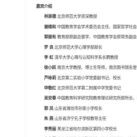
嘉宾介绍
林崇德
北京师范大学资深教授
谢维和
中国教育学会学术委员会主任、国家哲学社会
郭振有
教育部原副总督学、中国教育学会原常务副会
罗 良
北京师范大学心理学部部长
李 虹
清华大学心理与认知科学系长聘教授
徐小跃
南京大学教授、博士生导师，南京图书馆名誉
芦咏莉
北京第二实验小学党委副书记、校长
申敬红
北京师范大学第二附属中学党委书记
吴安春
中国教育科学研究院教育理论研究所原所长、
郭 凤
山东省潍坊市孙家小学校长
朱 燕
山东省济宁孔子学校教导主任
李秀丽
黑龙江省哈尔滨新区第四小学校长