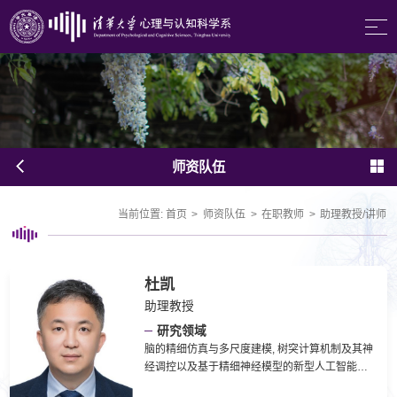
师资队伍
当前位置:
首页
>
师资队伍
>
在职教师
>
助理教授/讲师
杜凯
助理教授
研究领域
脑的精细仿真与多尺度建模, 树突计算机制及其神
经调控以及基于精细神经模型的新型人工智能理
论与系统（Dendritic NeuroAI）。