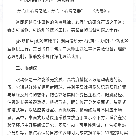
"形而上者谓之道，形而下者谓之器"——《周易》。
道即超越具体事物的普遍规律，心理学的研究可谓之于道；
器即可操作、可感知的技术工具，实验室的设备可谓之于器。
[心器相生]实验室赋能计划由清华大学心理与认知科学系实验
室组织进行，其目的在于帮助广大师生通过掌握实验设备，理解
心理机制，借助技术操作深化理论认知。
二、眼动仪
眼动仪是一种能够无接触、高精度捕捉人眼运动轨迹的设
备。它通过红外光源照射眼球，并利用高速摄像头记录瞳孔位置
与角膜反射点的变化，结合算法实时计算出注视点、眼跳路径、
注视时长等关键数据。根据形态，眼动仪可分为桌面式、头戴式
和塔式等，以适应实验室、虚拟现实、移动终端等不同应用场
景。其中，桌面式眼动仪通常独立放置于显示器下方，适合在实
验室环境中开展阅读研究、网页与APP可用性测试、广告视觉热
点分析等，被试者保持自然坐姿即可完成数据采集；VR虚拟现实