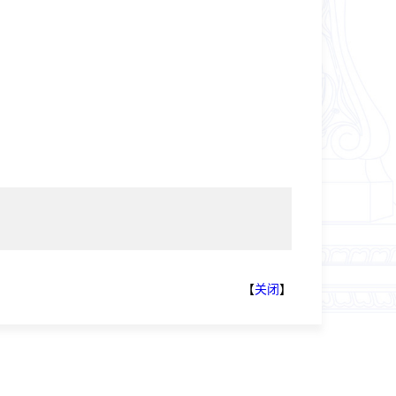
【
关闭
】