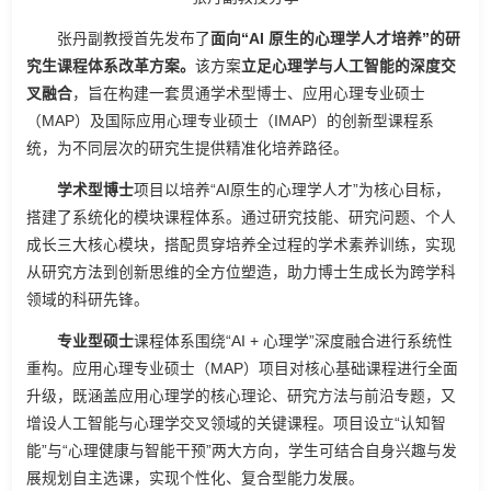
张丹副教授首先发布了
面向“AI 原生的心理学人才培养”的研
究生课程体系改革方案。
该方案
立足心理学与人工智能的深度交
叉融合
，旨在构建一套贯通学术型博士、应用心理专业硕士
（MAP）及国际应用心理专业硕士（IMAP）的创新型课程系
统，为不同层次的研究生提供精准化培养路径。
学术型博士
项目以培养“AI原生的心理学人才”为核心目标，
搭建了系统化的模块课程体系。通过研究技能、研究问题、个人
成长三大核心模块，搭配贯穿培养全过程的学术素养训练，实现
从研究方法到创新思维的全方位塑造，助力博士生成长为跨学科
领域的科研先锋。
专业型硕士
课程体系围绕“AI + 心理学”深度融合进行系统性
重构。应用心理专业硕士（MAP）项目对核心基础课程进行全面
升级，既涵盖应用心理学的核心理论、研究方法与前沿专题，又
增设人工智能与心理学交叉领域的关键课程。项目设立“认知智
能”与“心理健康与智能干预”两大方向，学生可结合自身兴趣与发
展规划自主选课，实现个性化、复合型能力发展。